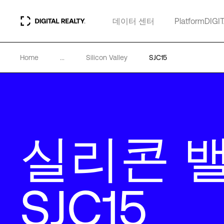
데이터 센터
PlatformDIGI
Home
...
Silicon Valley
SJC15
실리콘 
SJC15