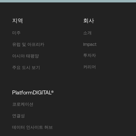
지역
회사
미주
소개
유럽 및 아프리카
Impact
투자자
아시아 태평양
커리어
주요 도시 보기
PlatformDIGITAL®
코로케이션
연결성
데이터 인사이트 허브