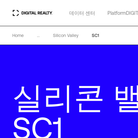
데이터 센터
PlatformDIGI
Home
...
Silicon Valley
SC1
실리콘 
SC1