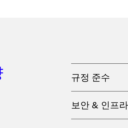
량
규정 준수
보안 & 인프