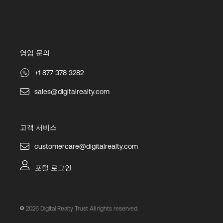
영업 문의
+1 877 378 3282
sales@digitalrealty.com
고객 서비스
customercare@digitalrealty.com
포털 로그인
2026
Digital Realty Trust All rights reserved.