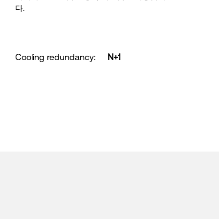
다.
Cooling redundancy
:
N+1