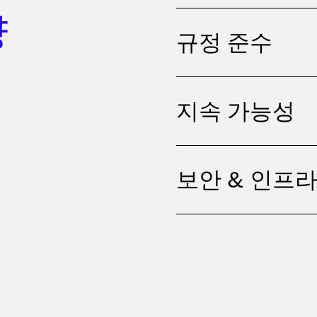
량
규정 준수
지속 가능성
보안 & 인프