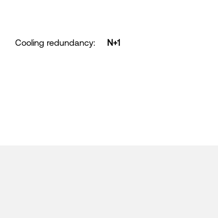
Cooling redundancy
:
N+1