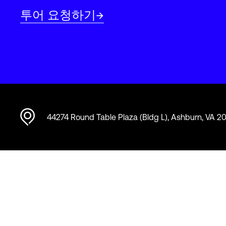
투어 요청하기
44274 Round Table Plaza (Bldg L), Ashburn, VA 2