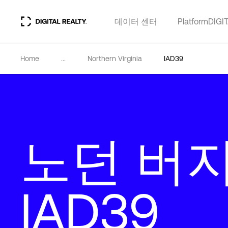
데이터 센터
PlatformDIGI
Home
...
Northern Virginia
IAD39
노던 버
IAD39