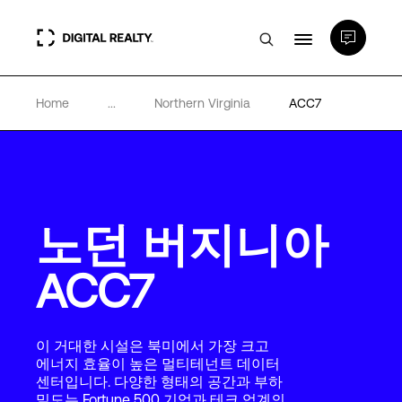
Home
...
Northern Virginia
ACC7
데이터 센터
PlatformDIGITAL®
노던 버지니아
파트너
ACC7
전문성 및 리소스
이 거대한 시설은 북미에서 가장 크고
소개
에너지 효율이 높은 멀티테넌트 데이터
센터입니다. 다양한 형태의 공간과 부하
밀도는 Fortune 500 기업과 테크 업계의