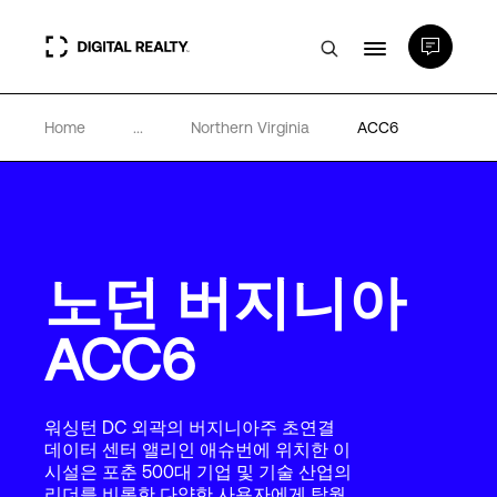
Home
...
Northern Virginia
ACC6
데이터 센터
PlatformDIGITAL®
노던 버지니아
파트너
ACC6
전문성 및 리소스
워싱턴 DC 외곽의 버지니아주 초연결
소개
데이터 센터 앨리인 애슈번에 위치한 이
시설은 포춘 500대 기업 및 기술 산업의
리더를 비롯한 다양한 사용자에게 탁월