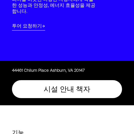
Language
한 성능과 안정성, 에너지 효율성을 제공
합니다.
로그인
투어 요청하기
44461 Chilum Place Ashburn, VA 20147
시설 안내 책자
기능