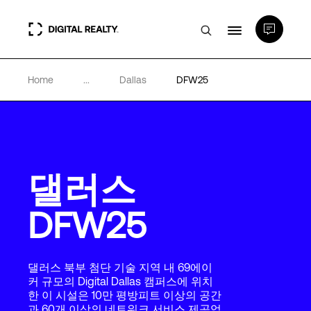
Home
...
Dallas
DFW25
데이터 센터
PlatformDIGITAL®
댈러스
파트너
DFW25
전문성 및 리소스
댈러스 북부 첨단 기술 지역 내 69에이
소개
커 규모의 Digital Dallas 캠퍼스에 위치
한 이 시설은 10만 평방피트 이상의 공간
과 60개 이상의 네트워크 서비스 제공업