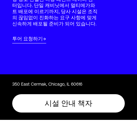
Language
터입니다. 단일 캐비닛에서 멀티메가와
트 배포에 이르기까지, 당사 시설은 조직
의 끊임없이 진화하는 요구 사항에 맞게
신속하게 배포될 준비가 되어 있습니다.
로그인
투어 요청하기
350 East Cermak, Chicago, IL 60616
시설 안내 책자