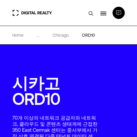
Home
...
Chicago
ORD10
데이터 센터
PlatformDIGITAL®
시카고
파트너
ORD10
전문성 및 리소스
70개 이상의 네트워크 공급자와 네트워
소개
크, 클라우드 및 콘텐츠 생태계에 근접한
350 East Cermak 센터는 중서부에서 가
장 상호 연결된 다중 테넌트 데이터 센