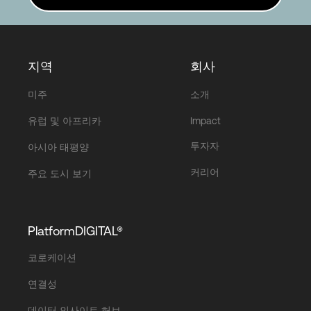
지역
회사
미주
소개
유럽 및 아프리카
Impact
투자자
아시아 태평양
커리어
주요 도시 보기
PlatformDIGITAL®
코로케이션
연결성
데이터 인사이트 허브