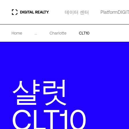
데이터 센터
PlatformDIGI
Home
...
Charlotte
CLT10
샬럿
CLT10