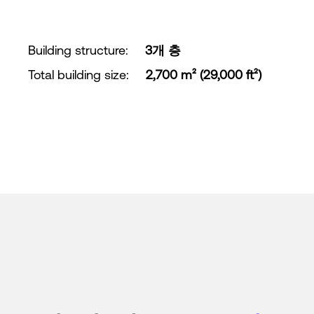
Building structure
:
3개 층
Total building size
:
2,700 m² (29,000 ft²)