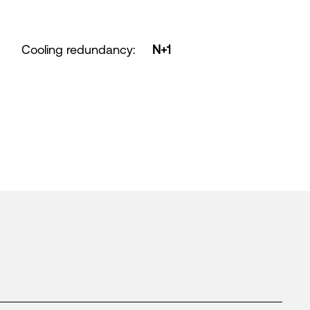
Cooling redundancy
:
N+1