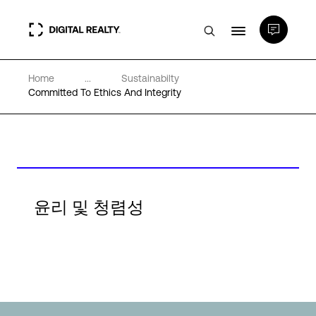
Home
...
Sustainabilty
데이터 센터
Committed To Ethics And Integrity
PlatformDIGITAL®
파트너
윤리 및 청렴성
전문성 및 리소스
소개