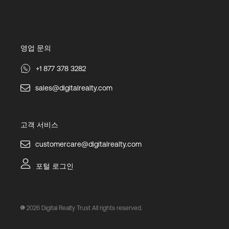
영업 문의
+1 877 378 3282
sales@digitalrealty.com
고객 서비스
customercare@digitalrealty.com
포털 로그인
2026
Digital Realty Trust All rights reserved.