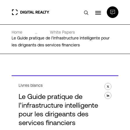
Home
...
White Papers
Data Centers
Le Guide pratique de l’infrastructure intelligente pour
les dirigeants des services financiers
PlatformDIGITAL®
Partenaires
Livres blancs
Expertise et ressources
Le Guide pratique de
l’infrastructure intelligente
A propos de nous
pour les dirigeants des
services financiers
Language