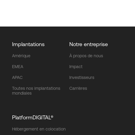
Implantations
Notre entreprise
Amérique
À propos de nous
EMEA
Impact
APAC
Investisseurs
Toutes nos implantations
Carrières
mondiales
PlatformDIGITAL®
Hébergement en colocation