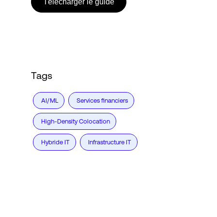
Télécharger le guide
Tags
AI/ML
Services financiers
High-Density Colocation
Hybride IT
Infrastructure IT