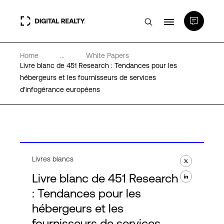
Home
...
White Papers
Data Centers
Livre blanc de 451 Research : Tendances pour les
hébergeurs et les fournisseurs de services
d'infogérance européens
PlatformDIGITAL®
Partenaires
Expertise et ressources
Livres blancs
Livre blanc de 451 Research
A propos de nous
: Tendances pour les
hébergeurs et les
fournisseurs de services
Language