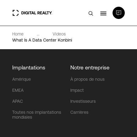
Home
...
Videos
Data Centers
What Is A Data Center Konbini
PlatformDIGITAL®
Implantations
Notre entreprise
Partenaires
Amérique
À propos de nous
EMEA
Impact
Expertise et ressources
APAC
Investisseurs
Toutes nos implantations
Carrières
A propos de nous
mondiales
Language