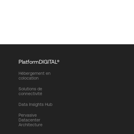
PlatformDIGITAL®
Hébergement en
colocation
Solutions de
connectivité
Data Insights Hub
Pervasive
Datacenter
Architecture