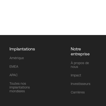
Implantations
Notre
entreprise
Amérique
À propos de
EMEA
nous
APAC
Impact
Toutes nos
Investisseurs
implantations
mondiales
Carrières