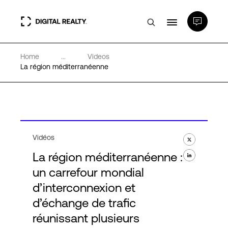
Home
...
Videos
Data Centers
La région méditerranéenne
PlatformDIGITAL®
Partenaires
Vidéos
La région méditerranéenne :
Expertise et ressources
un carrefour mondial
d’interconnexion et
A propos de nous
d’échange de trafic
réunissant plusieurs
Language