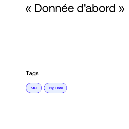
« Donnée d'abord »
Tags
MPL
Big Data