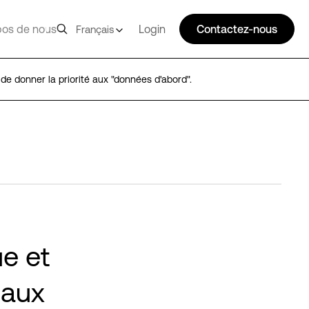
pos de nous
Login
Contactez-nous
Français
e donner la priorité aux "données d'abord".
e et
 aux