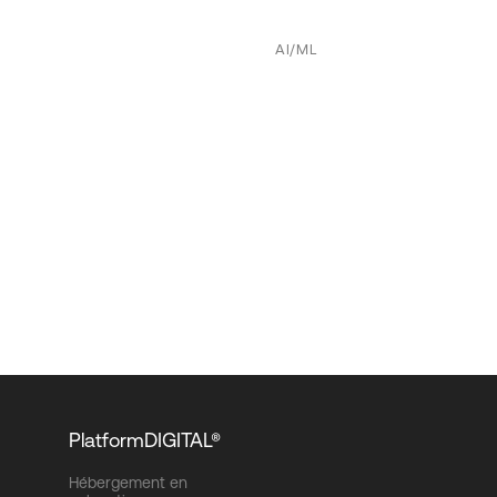
AI/ML
PlatformDIGITAL®
Hébergement en