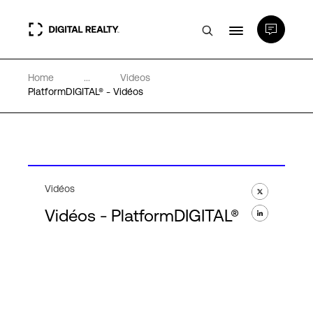
Home
...
Videos
Data Centers
PlatformDIGITAL® - Vidéos
PlatformDIGITAL®
Partenaires
Vidéos
Vidéos - PlatformDIGITAL®
Expertise et ressources
A propos de nous
Language