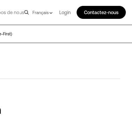
pos de nous
Login
Contactez-nous
Français
-First)
n