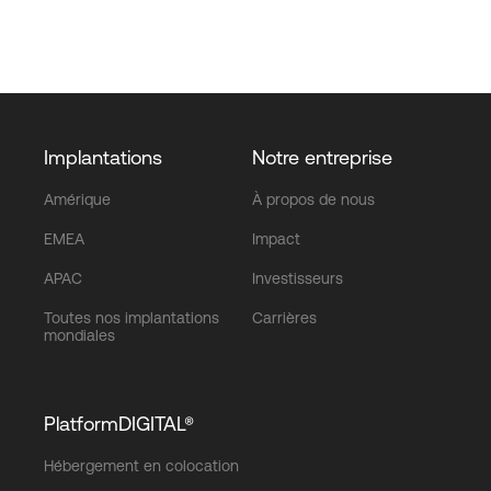
Implantations
Notre entreprise
Amérique
À propos de nous
EMEA
Impact
APAC
Investisseurs
Toutes nos implantations
Carrières
mondiales
PlatformDIGITAL®
Hébergement en colocation