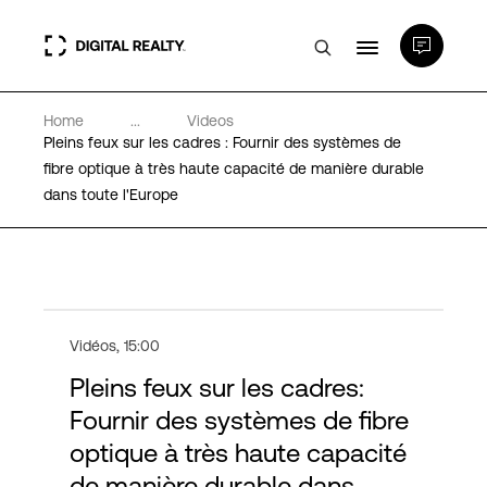
Home
...
Videos
Data Centers
Pleins feux sur les cadres : Fournir des systèmes de
fibre optique à très haute capacité de manière durable
dans toute l'Europe
PlatformDIGITAL®
Partenaires
Expertise et ressources
Vidéos
,
15:00
Pleins feux sur les cadres:
A propos de nous
Fournir des systèmes de fibre
optique à très haute capacité
de manière durable dans
Language