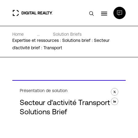
Home
...
Solution Briefs
Data Centers
Expertise et ressources : Solutions brief : Secteur
d'activité brief : Transport
PlatformDIGITAL®
Partenaires
Présentation de solution
Expertise et ressources
Secteur d'activité Transport
Solutions Brief
A propos de nous
Language