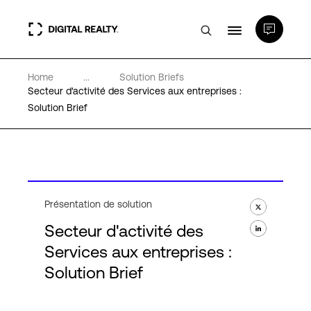
Home
...
Solution Briefs
Data Centers
Secteur d'activité des Services aux entreprises :
Solution Brief
PlatformDIGITAL®
Partenaires
Présentation de solution
Expertise et ressources
Secteur d'activité des
Services aux entreprises :
A propos de nous
Solution Brief
Language