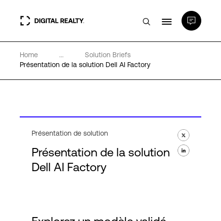
Home
...
Solution Briefs
Data Centers
Présentation de la solution Dell AI Factory
PlatformDIGITAL®
Partenaires
Présentation de solution
Présentation de la solution
Expertise et ressources
Dell AI Factory
A propos de nous
Language