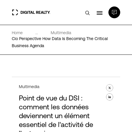
Home
...
Multimedia
Data Centers
Cio Perspective How Data Is Becoming The Critical
Business Agenda
PlatformDIGITAL®
Partenaires
Multimedia
Expertise et ressources
Point de vue du DSI :
comment les données
A propos de nous
deviennent un élément
essentiel de l'activité de
Language