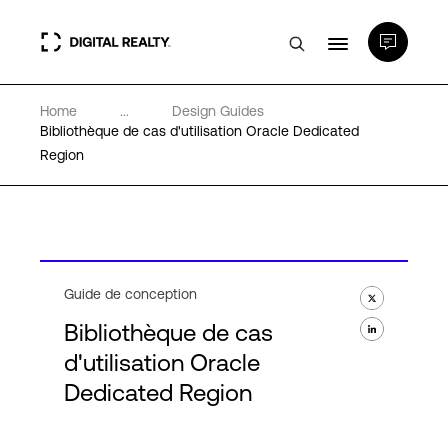
Home
...
Design Guides
Data Centers
Bibliothèque de cas d'utilisation Oracle Dedicated
Region
PlatformDIGITAL®
Partenaires
Guide de conception
Expertise et ressources
Bibliothèque de cas
d'utilisation Oracle
A propos de nous
Dedicated Region
Language