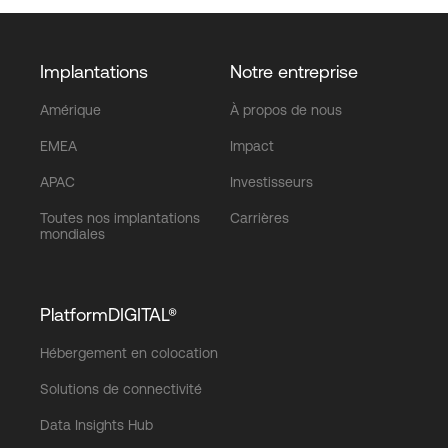
Implantations
Notre entreprise
Amérique
À propos de nous
EMEA
Impact
APAC
Investisseurs
Toutes nos implantations
Carrières
mondiales
PlatformDIGITAL®
Hébergement en colocation
Solutions de connectivité
Data Insights Hub