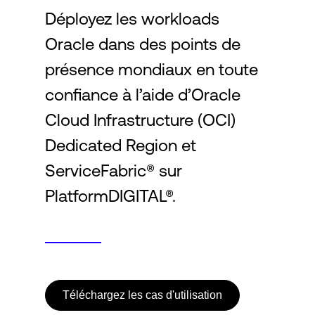
Déployez les workloads
Oracle dans des points de
Connexion
présence mondiaux en toute
confiance à l’aide d’Oracle
Cloud Infrastructure (OCI)
Dedicated Region et
ServiceFabric® sur
PlatformDIGITAL®.
Téléchargez les cas d'utilisation