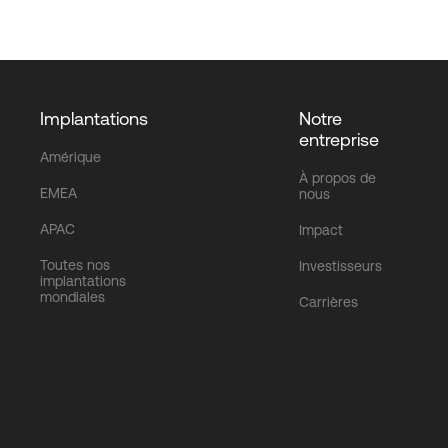
Implantations
Notre
entreprise
Amérique
À propos de
EMEA
nous
APAC
Impact
Toutes nos
Investisseurs
implantations
mondiales
Carrières