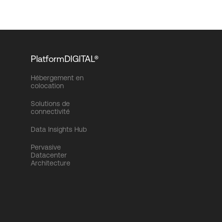
PlatformDIGITAL®
Hébergement en
colocation
Solutions de
connectivité
Data Insights Hub
Pervasive
Datacenter
Architecture