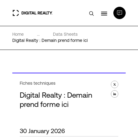
Home
...
Data Sheets
Data Centers
Digital Realty : Demain prend forme ici
PlatformDIGITAL®
Partenaires
Fiches techniques
Digital Realty : Demain
Expertise et ressources
prend forme ici
A propos de nous
30 January 2026
Language