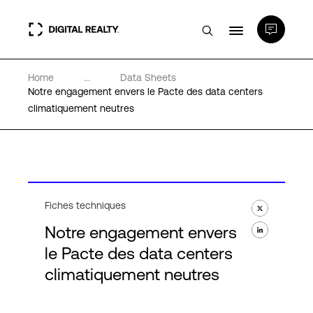
Home
...
Data Sheets
Data Centers
Notre engagement envers le Pacte des data centers
climatiquement neutres
PlatformDIGITAL®
Partenaires
Fiches techniques
Expertise et ressources
Notre engagement envers
le Pacte des data centers
A propos de nous
climatiquement neutres
Language