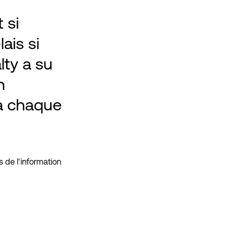
 si
ais si
lty a su
n
 à chaque
 de l'information