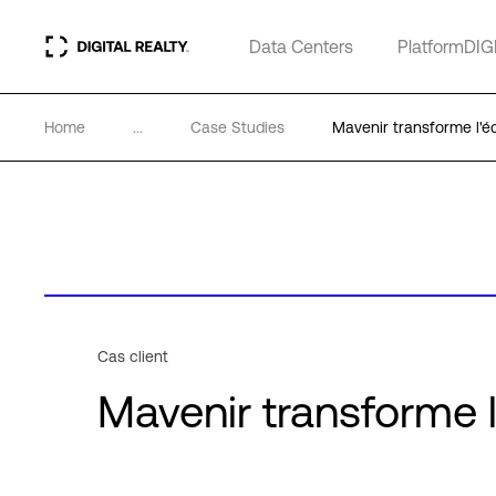
Data Centers
PlatformDIG
Home
...
Case Studies
Mavenir transforme l'
Cas client
Mavenir transforme 