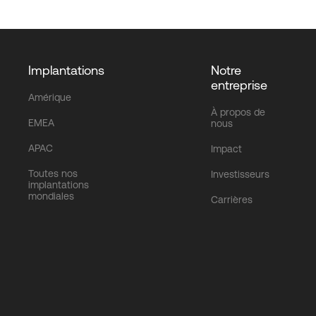
Implantations
Notre
entreprise
Amérique
À propos de
EMEA
nous
APAC
Impact
Toutes nos
Investisseurs
implantations
mondiales
Carrières