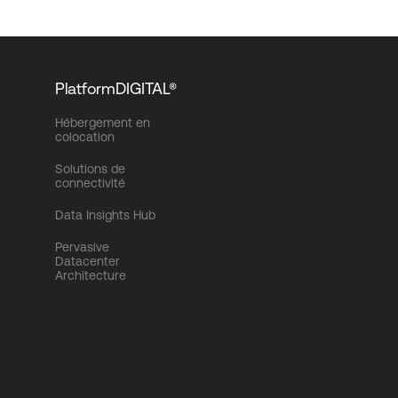
PlatformDIGITAL®
Hébergement en
colocation
Solutions de
connectivité
Data Insights Hub
Pervasive
Datacenter
Architecture