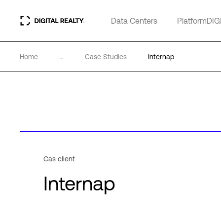
Data Centers
PlatformDIG
Home
...
Case Studies
Internap
Cas client
Internap