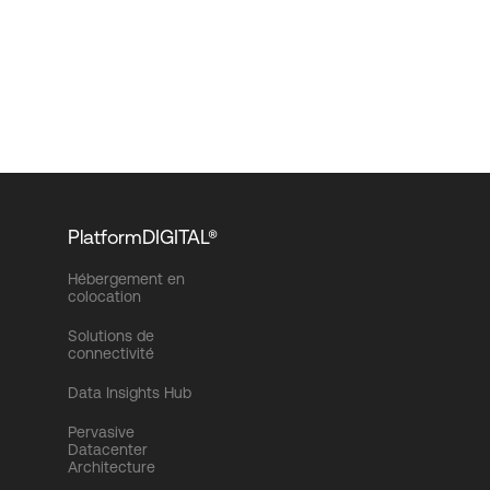
PlatformDIGITAL®
Hébergement en
colocation
Solutions de
connectivité
Data Insights Hub
Pervasive
Datacenter
Architecture