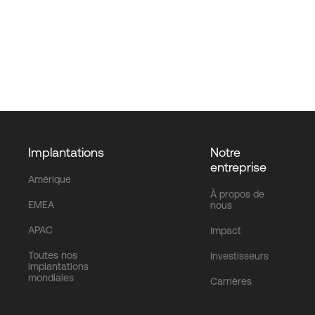
Implantations
Notre
entreprise
Amérique
À propos de
EMEA
nous
APAC
Impact
Toutes nos
Investisseurs
implantations
mondiales
Carrières