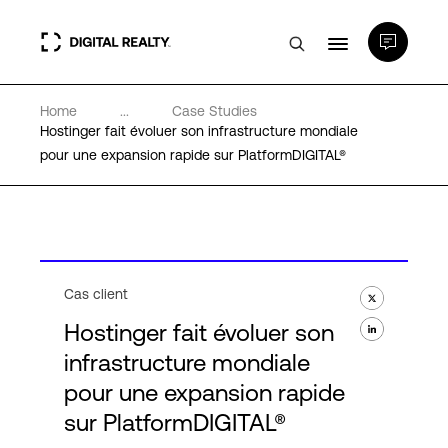
Home
...
Case Studies
Data Centers
Hostinger fait évoluer son infrastructure mondiale
pour une expansion rapide sur PlatformDIGITAL®
PlatformDIGITAL®
Partenaires
Cas client
Expertise et ressources
Hostinger fait évoluer son
infrastructure mondiale
A propos de nous
pour une expansion rapide
sur PlatformDIGITAL®
Language