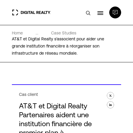
Home
...
Case Studies
Data Centers
AT&T et Digital Realty s'associent pour aider une
grande institution financière à réorganiser son
infrastructure de réseau mondiale.
PlatformDIGITAL®
Partenaires
Expertise et ressources
Cas client
AT&T et Digital Realty
A propos de nous
Partenaires aident une
institution financière de
premier plan à
Language