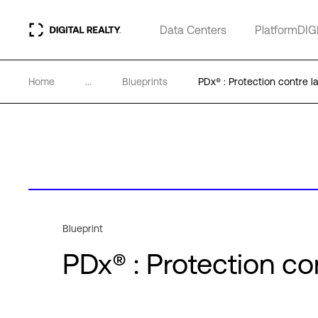
Data Centers
PlatformDIG
Home
...
Blueprints
PDx® : Protection contre 
Blueprint
PDx® : Protection co