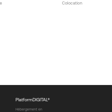
se
Colocation
PlatformDIGITAL®
Hébergement en