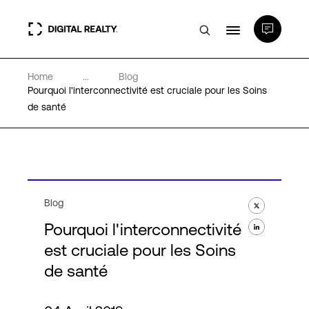
Home
...
Blog
Data Centers
Pourquoi l'interconnectivité est cruciale pour les Soins
de santé
PlatformDIGITAL®
Partenaires
Blog
Expertise et ressources
Pourquoi l'interconnectivité
est cruciale pour les Soins
A propos de nous
de santé
Language