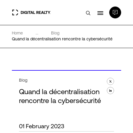
Home
...
Blog
Data Centers
Quand la décentralisation rencontre la cybersécurité
PlatformDIGITAL®
Partenaires
Blog
Quand la décentralisation
Expertise et ressources
rencontre la cybersécurité
A propos de nous
01 February 2023
Language