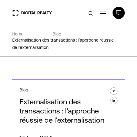
Home
...
Blog
Data Centers
Externalisation des transactions : l’approche réussie
de l’externalisation
PlatformDIGITAL®
Partenaires
Blog
Expertise et ressources
Externalisation des
transactions : l'approche
A propos de nous
réussie de l'externalisation
Language