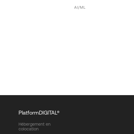
AI/ML
PlatformDIGITAL®
Hébergement en
colocation