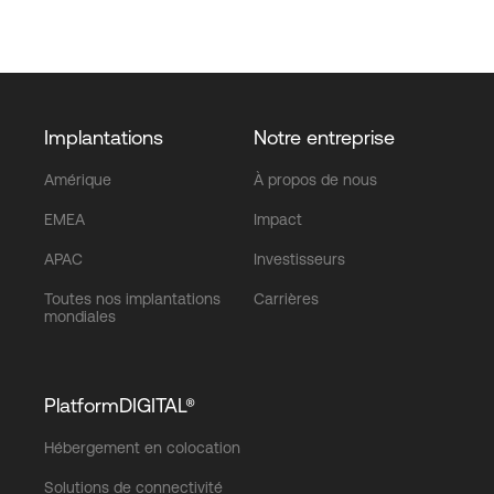
Implantations
Notre entreprise
Amérique
À propos de nous
EMEA
Impact
APAC
Investisseurs
Toutes nos implantations
Carrières
mondiales
PlatformDIGITAL®
Hébergement en colocation
Solutions de connectivité