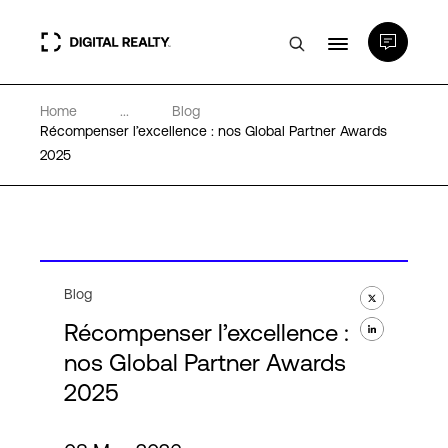
Home
...
Blog
Data Centers
Récompenser l’excellence : nos Global Partner Awards
2025
PlatformDIGITAL®
Partenaires
Blog
Expertise et ressources
Récompenser l’excellence :
nos Global Partner Awards
A propos de nous
2025
Language