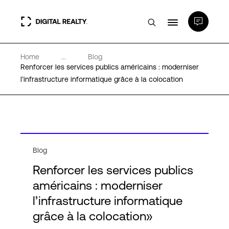
Home
...
Blog
Data Centers
Renforcer les services publics américains : moderniser
l’infrastructure informatique grâce à la colocation
PlatformDIGITAL®
Partenaires
Blog
Expertise et ressources
Renforcer les services publics
américains : moderniser
A propos de nous
l’infrastructure informatique
grâce à la colocation»
Language