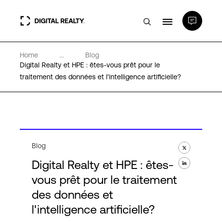
Home
...
Blog
Data Centers
Digital Realty et HPE : êtes-vous prêt pour le
traitement des données et l'intelligence artificielle?
PlatformDIGITAL®
Partenaires
Blog
Expertise et ressources
Digital Realty et HPE : êtes-
vous prêt pour le traitement
A propos de nous
des données et
l'intelligence artificielle?
Language