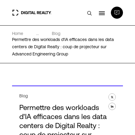
Home
...
Blog
Data Centers
Permettre des workloads d'IA efficaces dans les data
centers de Digital Realty : coup de projecteur sur
Advanced Engineering Group
PlatformDIGITAL®
Partenaires
Expertise et ressources
Blog
Permettre des workloads
A propos de nous
d'IA efficaces dans les data
centers de Digital Realty :
coup de projecteur sur
Language