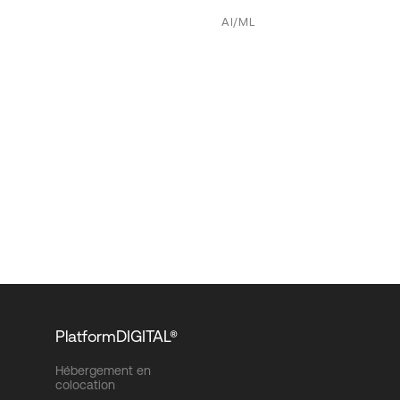
AI/ML
PlatformDIGITAL®
Hébergement en
colocation