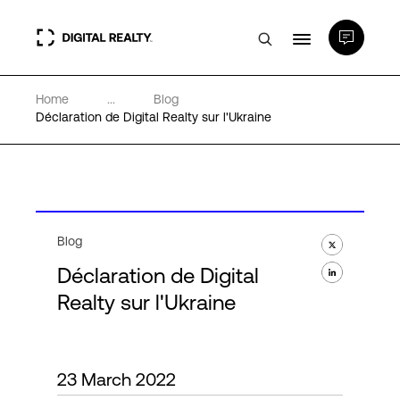
Home
...
Blog
Data Centers
Déclaration de Digital Realty sur l'Ukraine
PlatformDIGITAL®
Partenaires
Blog
Déclaration de Digital
Expertise et ressources
Realty sur l'Ukraine
A propos de nous
23 March 2022
Language