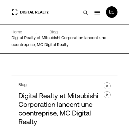
Home
...
Blog
Data Centers
Digital Realty et Mitsubishi Corporation lancent une
coentreprise, MC Digital Realty
PlatformDIGITAL®
Partenaires
Blog
Expertise et ressources
Digital Realty et Mitsubishi
Corporation lancent une
A propos de nous
coentreprise, MC Digital
Realty
Language