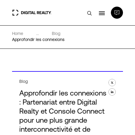
Home
...
Blog
Data Centers
Approfondir les connexions
PlatformDIGITAL®
Partenaires
Blog
Approfondir les connexions
Expertise et ressources
: Partenariat entre Digital
Realty et Console Connect
A propos de nous
pour une plus grande
interconnectivité et de
Language