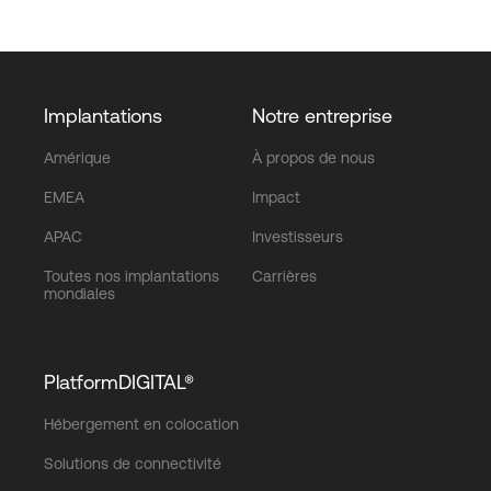
Implantations
Notre entreprise
Amérique
À propos de nous
EMEA
Impact
APAC
Investisseurs
Toutes nos implantations
Carrières
mondiales
PlatformDIGITAL®
Hébergement en colocation
Solutions de connectivité